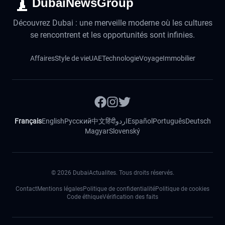
DubaiNewsGroup
Découvrez Dubai : une merveille moderne où les cultures
se rencontrent et les opportunités sont infinies.
Affaires
Style de vie
UAE
Technologie
Voyage
Immobilier
Français
English
Русский
中文
हिंदी
اردو
Español
Português
Deutsch
Magyar
Slovenský
©
2026
DubaiActualites. Tous droits réservés.
Contact
Mentions légales
Politique de confidentialité
Politique de cookies
Code éthique
Vérification des faits