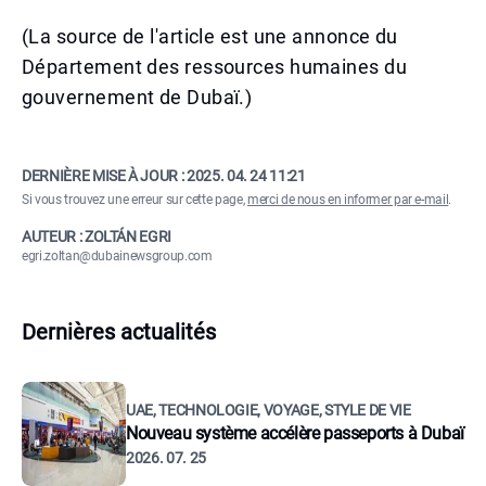
(La source de l'article est une annonce du
Département des ressources humaines du
gouvernement de Dubaï.)
DERNIÈRE MISE À JOUR :
2025. 04. 24 11:21
Si vous trouvez une erreur sur cette page,
merci de nous en informer par e-mail
.
AUTEUR : ZOLTÁN EGRI
egri.zoltan@dubainewsgroup.com
Dernières actualités
UAE, TECHNOLOGIE, VOYAGE, STYLE DE VIE
Nouveau système accélère passeports à Dubaï
2026. 07. 25