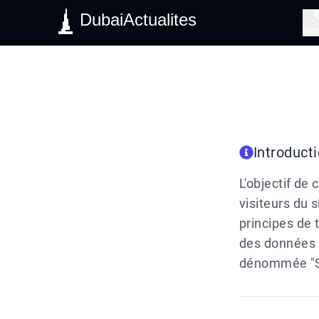
DubaiActualites
Rec
Introduct
L'objectif de 
visiteurs du s
principes de 
des données e
dénommée "S