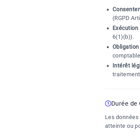
Consentem
(RGPD Arti
Exécution 
6(1)(b))
.
Obligation 
comptables
Intérêt lég
traitement
Durée de
Les données s
atteinte ou po