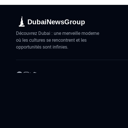
DubaiNewsGroup
Découvrez Dubai : une merveille moderne
où les cultures se rencontrent et les
opportunités sont infinies.
©
2026
DubaiActualites. Tous droits réservés.
Advertisement: