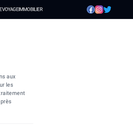
E
VOYAGE
IMMOBILIER
ons aux
ur les
 traitement
après