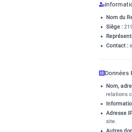
Informati
Nom du Re
Siège :
219
Représenta
Contact :
i
Données P
Nom, adre
relations c
Informatio
Adresse IP
site.
Autres do