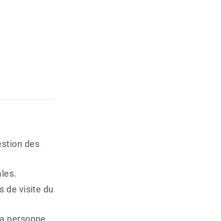
estion des
les.
s de visite du
la personne