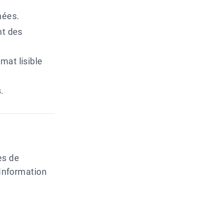
nées.
nt des
mat lisible
.
ès de
'Information