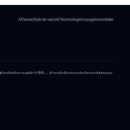
Affaires
Style de vie
UAE
Technologie
Voyage
Immobilier
s
English
Русский
中文
हिंदी
اردو
Español
Português
Deutsch
Magyar
Slovenský
e de confidentialité
Politique de cookies
Code éthique
Vérification des faits
bUTOR5
05.hu
5n.ae
tire-service.hu
1b.hu
egrizoltan.hu