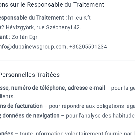
ons sur le Responsable du Traitement
sponsable du Traitement :
h1.eu Kft
2 Hévízgyörk, rue Széchenyi 42.
nt :
Zoltán Egri
nfo@dubainewsgroup.com, +36205591234
ersonnelles Traitées
sse, numéro de téléphone, adresse e-mail
– pour la g
lients.
ns de facturation
– pour répondre aux obligations léga
, données de navigation
– pour l'analyse des habitude
nnées
– toute information volontairement fournie par 