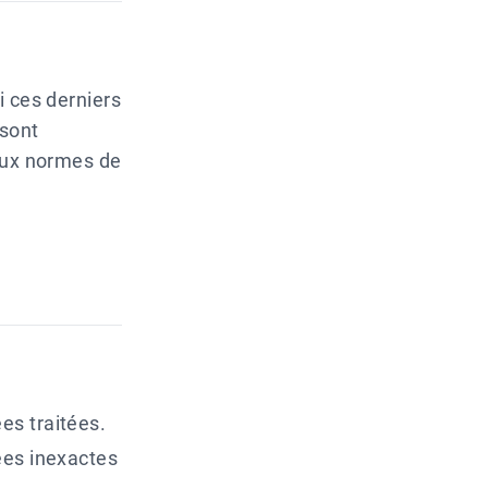
i ces derniers
 sont
 aux normes de
es traitées.
ées inexactes