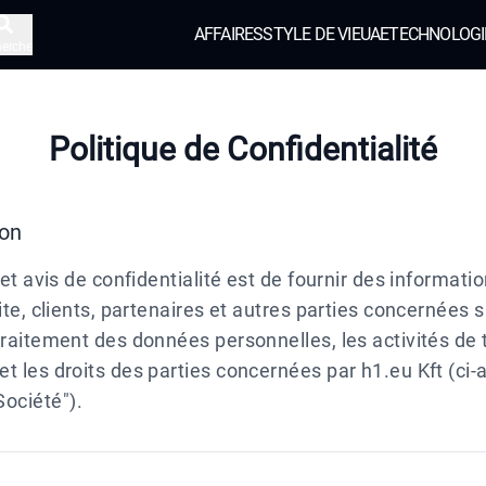
AFFAIRES
STYLE DE VIE
UAE
TECHNOLOGI
herche
Politique de Confidentialité
ion
cet avis de confidentialité est de fournir des informati
ite, clients, partenaires et autres parties concernées s
traitement des données personnelles, les activités de
t les droits des parties concernées par h1.eu Kft (ci-
ociété").