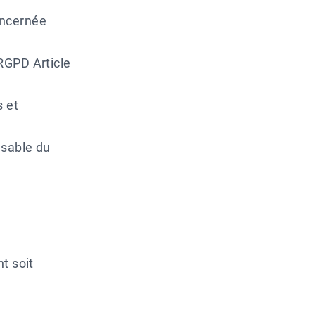
oncernée
(RGPD Article
s et
nsable du
t soit