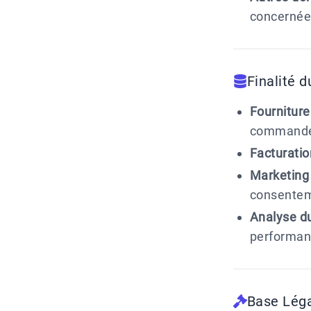
concernée
Finalité 
Fourniture
commande
Facturatio
Marketing 
consentem
Analyse du
performanc
Base Léga