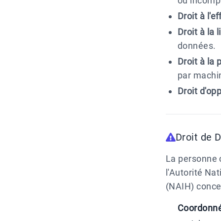
ou incomp
Droit à l'e
Droit à la l
données.
Droit à la p
par machi
Droit d'opp
Droit de 
La personne 
l'Autorité Na
(NAIH) conce
Coordonné