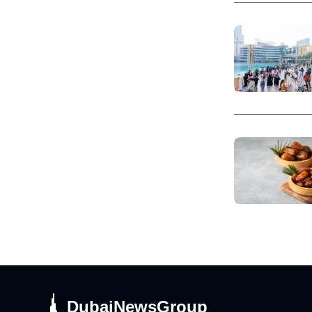
DubaiNewsGroup