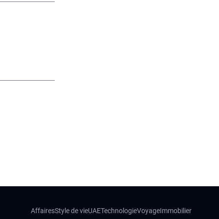
Affaires
Style de vie
UAE
Technologie
Voyage
Immobilier