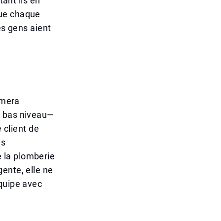
tant ils en
que chaque
es gens aient
rmera
e bas niveau—
 client de
is
 la plomberie
igente, elle ne
équipe avec