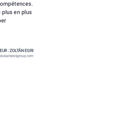
 compétences.
 plus en plus
per
EUR : ZOLTÁN EGRI
n@dubainewsgroup.com