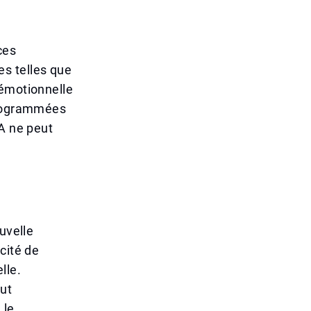
ces
s telles que
e émotionnelle
 programmées
IA ne peut
uvelle
cité de
lle.
ut
 le