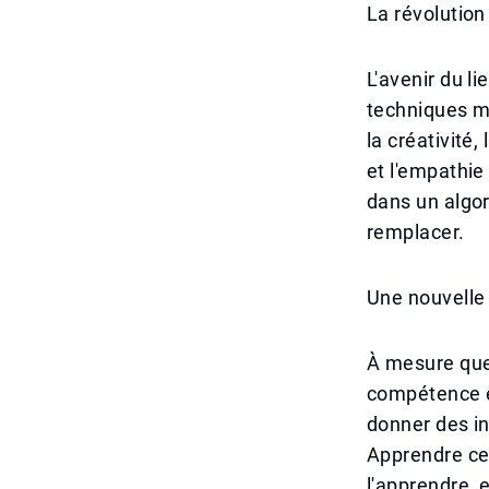
La révolutio
L'avenir du l
techniques m
la créativité,
et l'empathi
dans un algor
remplacer.
Une nouvelle p
À mesure que 
compétence ém
donner des ins
Apprendre cet
l'apprendre, 