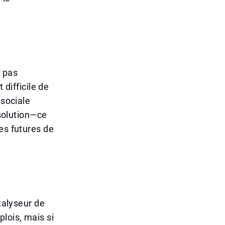
t pas
 difficile de
 sociale
 solution—ce
es futures de
talyseur de
lois, mais si