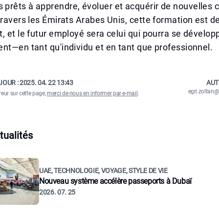
prêts à apprendre, évoluer et acquérir de nouvelles
travers les Émirats Arabes Unis, cette formation est de
, et le futur employé sera celui qui pourra se dévelop
nt—en tant qu'individu et en tant que professionnel.
JOUR :
2025. 04. 22 13:43
AUT
egri.zolta
reur sur cette page,
merci de nous en informer par e-mail
.
tualités
UAE, TECHNOLOGIE, VOYAGE, STYLE DE VIE
Nouveau système accélère passeports à Dubaï
2026. 07. 25