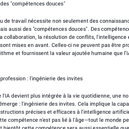
n des "compétences douces"
ieu de travail nécessite non seulement des connaissan
ais aussi des "compétences douces". Des compétence
 la collaboration, la résolution de conflits, l'intelligenc
e sont mises en avant. Celles-ci ne peuvent pas être
ithme et fournissent la valeur ajoutée humaine que l'
rofession : l'ingénierie des invites
l'IA devient plus intégrée à la vie quotidienne, une no
erge : l'ingénierie des invites. Cela implique la capa
tructions précises et efficaces à l'intelligence artificie
te compétence n'est pas lié à l'âge—tout le monde pe
et bientôt cette compétence sera aussi essentielle que