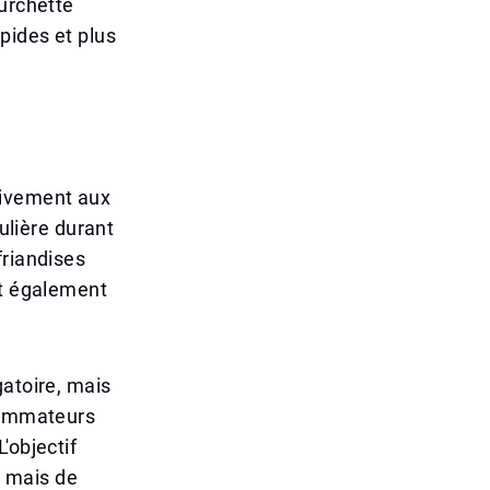
ourchette
pides et plus
usivement aux
culière durant
friandises
nt également
gatoire, mais
nsommateurs
'objectif
 mais de