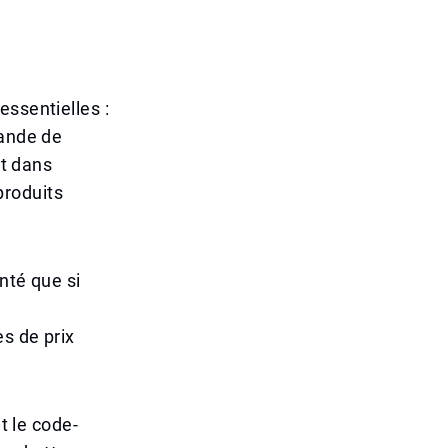
essentielles :
viande de
nt dans
produits
nté que si
es de prix
t le code-