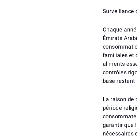
Surveillance 
Chaque année
Émirats Arabe
consommation
familiales e
aliments esse
contrôles rig
base restent 
La raison de 
période relig
consommateurs.
garantir que 
nécessaires d