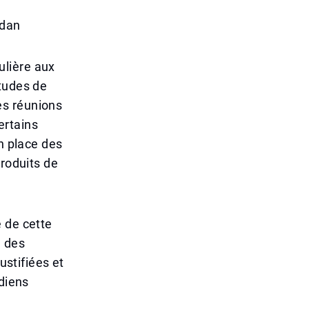
adan
ulière aux
itudes de
es réunions
ertains
n place des
produits de
 de cette
n des
ustifiées et
idiens