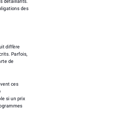
s détaillants.
ligations des
it diffère
its. Parfois,
arte de
uvent ces
e
le si un prix
programmes