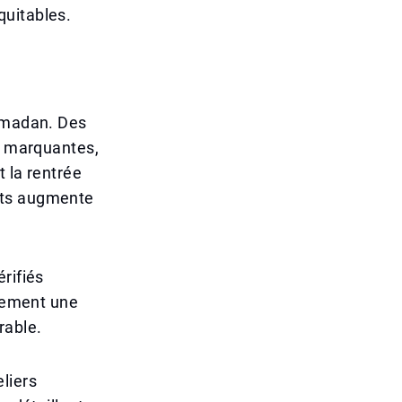
quitables.
Ramadan. Des
es marquantes,
t la rentrée
its augmente
rifiés
ulement une
rable.
liers