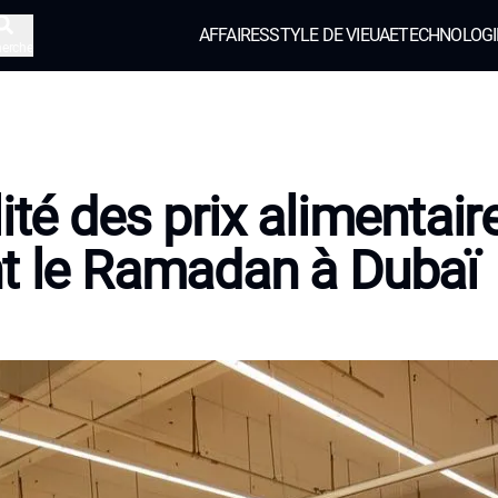
AFFAIRES
STYLE DE VIE
UAE
TECHNOLOGI
herche
lité des prix alimentair
t le Ramadan à Dubaï