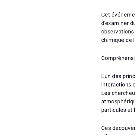
Cet événemen
d'examiner du
observations
chimique de l
Compréhension
L'un des prin
interactions 
Les chercheur
atmosphérique
particules et
Ces découvert