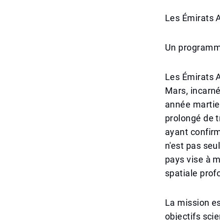
Les Émirats 
Un programme
Les Émirats A
Mars, incarné
année martie
prolongé de 
ayant confirm
n'est pas seu
pays vise à m
spatiale prof
La mission es
objectifs sci