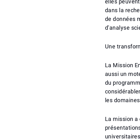
elles peuven
dans la rech
de données m
d'analyse sci
Une transform
La Mission Em
aussi un mot
du programme,
considérable
les domaine
La mission a 
présentations
universitaire