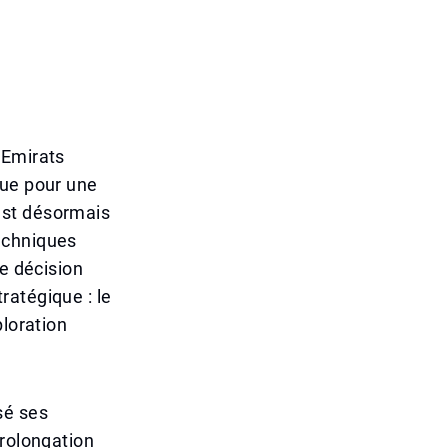
 Emirats
çue pour une
est désormais
echniques
te décision
ratégique : le
ploration
sé ses
prolongation