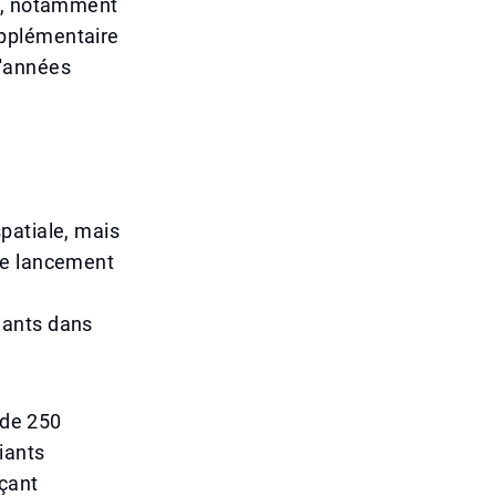
re, notamment
upplémentaire
d'années
patiale, mais
le lancement
iants dans
 de 250
iants
rçant