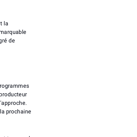
t la
remarquable
gré de
s programmes
 producteur
'approche.
 la prochaine