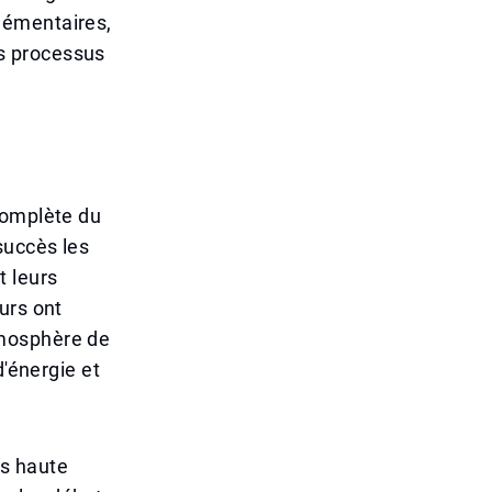
lémentaires,
s processus
complète du
succès les
t leurs
urs ont
tmosphère de
d'énergie et
us haute