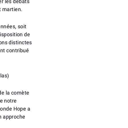
er les débats
t martien.
nnées, soit
disposition de
ons distinctes
nt contribué
las)
de la comète
de notre
 sonde Hope a
on approche