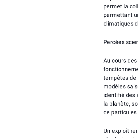
permet la co
permettant u
climatiques d
Percées scie
Au cours des 
fonctionneme
tempêtes de 
modèles saiso
identifié de
la planète, s
de particules
Un exploit re