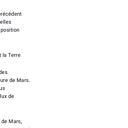
précédent
elles
position
 la Terre
 des
eure de Mars.
us
flux de
 de Mars,