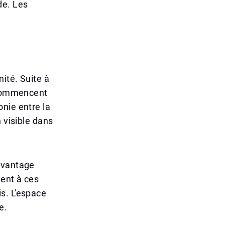
de. Les
ité. Suite à
s commencent
nie entre la
 visible dans
avantage
dent à ces
s. L'espace
e.