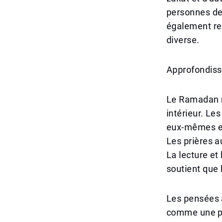
personnes de 
également res
diverse.
Approfondisse
Le Ramadan n
intérieur. Les
eux-mêmes et
Les prières a
La lecture et 
soutient que 
Les pensées a
comme une pér