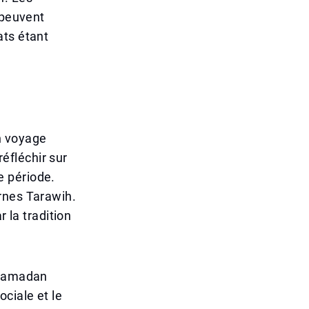
 peuvent
ats étant
n voyage
réfléchir sur
e période.
rnes Tarawih.
 la tradition
 Ramadan
ciale et le