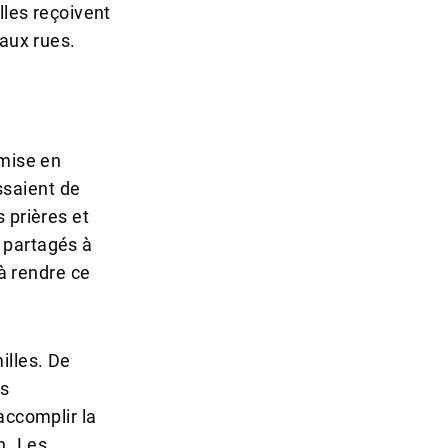
lles reçoivent
 aux rues.
 mise en
ssaient de
 prières et
 partagés à
 à rendre ce
illes. De
ns
accomplir la
n. Les