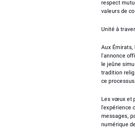
respect mutue
valeurs de co
Unité à trave
Aux Émirats, 
l'annonce off
le jeûne simu
tradition rel
ce processus
Les vœux et p
l'expérience 
messages, par
numérique dev