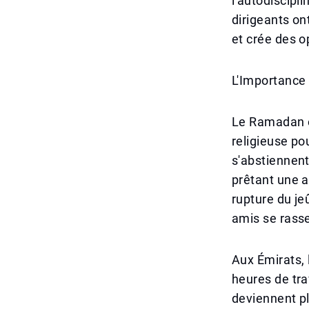
l'autodiscipl
dirigeants on
et crée des o
L'Importance
Le Ramadan es
religieuse po
s'abstiennent
prêtant une at
rupture du je
amis se rasse
Aux Émirats,
heures de tra
deviennent p