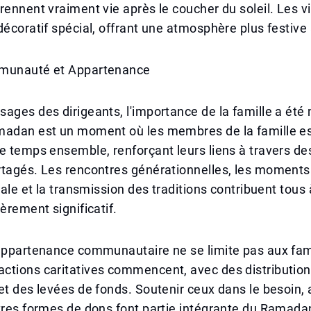
rennent vraiment vie après le coucher du soleil. Les vi
décoratif spécial, offrant une atmosphère plus festive
mmunauté et Appartenance
ages des dirigeants, l'importance de la famille a été
madan est un moment où les membres de la famille e
e temps ensemble, renforçant leurs liens à travers des
rtagés. Les rencontres générationnelles, les moments
liale et la transmission des traditions contribuent tous
ièrement significatif.
'appartenance communautaire ne se limite pas aux fam
ctions caritatives commencent, avec des distributio
et des levées de fonds. Soutenir ceux dans le besoin, 
tres formes de dons font partie intégrante du Ramada