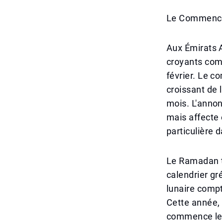
Le Commencem
Aux Émirats A
croyants comm
février. Le c
croissant de 
mois. L'anno
mais affecte
particulière 
Le Ramadan t
calendrier gré
lunaire compt
Cette année, 
commence le 1