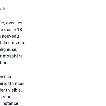
rats
cé, avec les
ré dès le 18
du nouveau
ut du nouveau
ligieuse,
 atmosphère
baï.
ort au
aire. Un mois
ent visible.
 jeûne
e instance