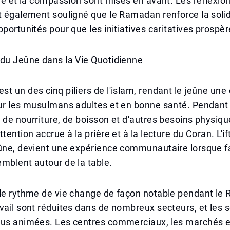
ine et la compassion sont mises en avant. Les réflexio
t également souligné que le Ramadan renforce la solid
pportunités pour que les initiatives caritatives prospèr
 du Jeûne dans la Vie Quotidienne
t un des cinq piliers de l'islam, rendant le jeûne une 
ur les musulmans adultes et en bonne santé. Pendant l
 de nourriture, de boisson et d'autres besoins physiqu
tention accrue à la prière et à la lecture du Coran. L'ift
ûne, devient une expérience communautaire lorsque fa
mblent autour de la table.
 le rythme de vie change de façon notable pendant le
vail sont réduites dans de nombreux secteurs, et les 
lus animées. Les centres commerciaux, les marchés e