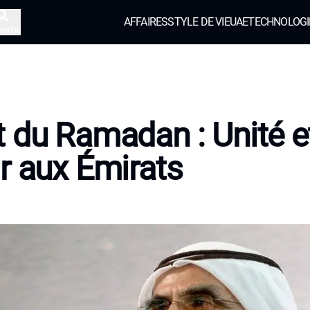
AFFAIRES
STYLE DE VIE
UAE
TECHNOLOGI
herche
 du Ramadan : Unité e
r aux Émirats