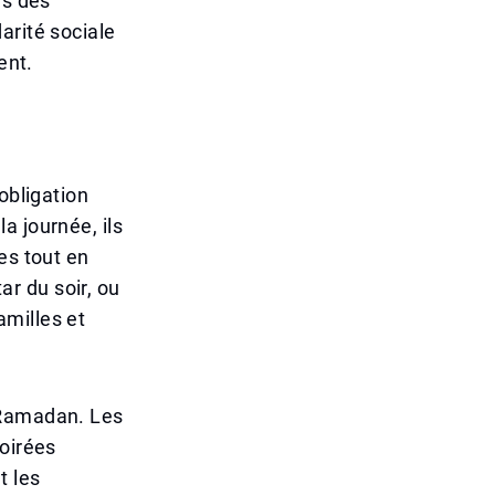
ns des
arité sociale
ent.
obligation
a journée, ils
es tout en
ar du soir, ou
milles et
 Ramadan. Les
soirées
t les