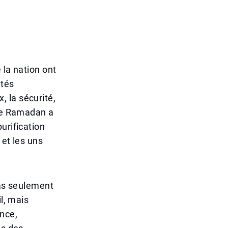
 la nation ont
utés
 la sécurité,
 Le Ramadan a
urification
 et les uns
pas seulement
l, mais
ence,