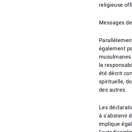
religieuse off
Messages de
Parallèlement
également pa
musulmanes mo
la responsabi
été décrit co
spirituelle, 
des autres.
Les déclarati
à s'abstenir 
implique égal