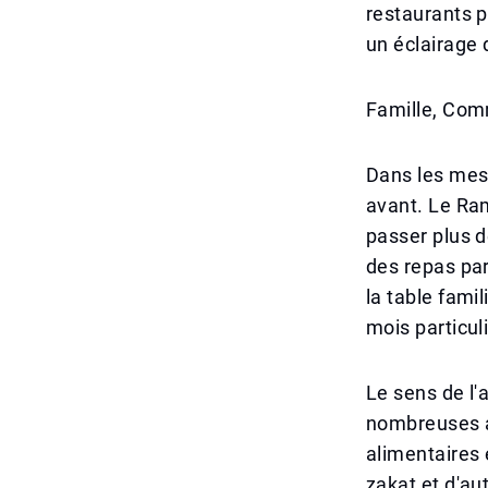
restaurants p
un éclairage 
Famille, Co
Dans les mess
avant. Le Ra
passer plus d
des repas pa
la table fami
mois particul
Le sens de l
nombreuses a
alimentaires 
zakat et d'au