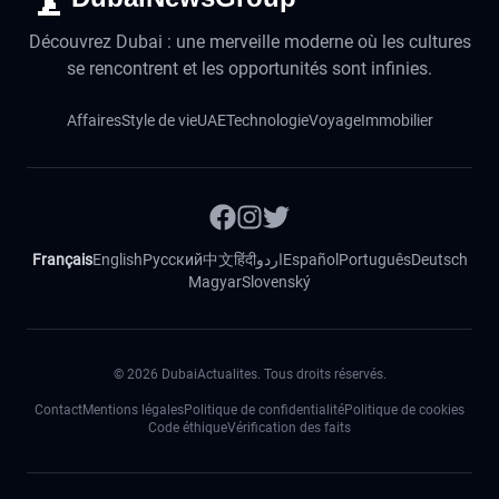
Découvrez Dubai : une merveille moderne où les cultures
se rencontrent et les opportunités sont infinies.
Affaires
Style de vie
UAE
Technologie
Voyage
Immobilier
Français
English
Русский
中文
हिंदी
اردو
Español
Português
Deutsch
Magyar
Slovenský
©
2026
DubaiActualites. Tous droits réservés.
Contact
Mentions légales
Politique de confidentialité
Politique de cookies
Code éthique
Vérification des faits