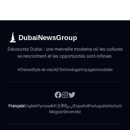
DubaiNewsGroup
Découvrez Dubai : une merveille moderne où les cultures
se rencontrent et les opportunités sont infinies.
Affaires
Style de vie
UAE
Technologie
Voyage
Immobilier
Français
English
Русский
中文
हिंदी
اردو
Español
Português
Deutsch
Magyar
Slovenský