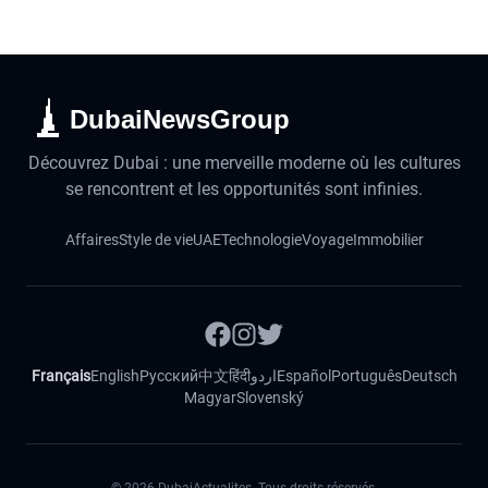
DubaiNewsGroup
Découvrez Dubai : une merveille moderne où les cultures
se rencontrent et les opportunités sont infinies.
Affaires
Style de vie
UAE
Technologie
Voyage
Immobilier
Français
English
Русский
中文
हिंदी
اردو
Español
Português
Deutsch
Magyar
Slovenský