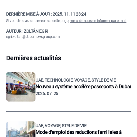
DERNIÈRE MISE À JOUR :
2025. 11. 11 23:24
Si vous trouvez une erreur sur cette page,
merci de nous en informer par e-mail
.
AUTEUR : ZOLTÁN EGRI
egri.zoltan@dubainewsgroup.com
Dernières actualités
UAE, TECHNOLOGIE, VOYAGE, STYLE DE VIE
Nouveau système accélère passeports à Dubaï
2026. 07. 25
UAE, VOYAGE, STYLE DE VIE
Mode d'emploi des reductions familiales à