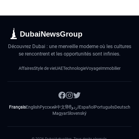
DubaiNewsGroup
Découvrez Dubai : une merveille moderne où les cultures
se rencontrent et les opportunités sont infinies.
Affaires
Style de vie
UAE
Technologie
Voyage
Immobilier
Français
English
Русский
中文
हिंदी
اردو
Español
Português
Deutsch
Magyar
Slovenský