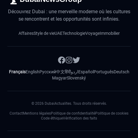
Découvrez Dubai : une merveille moderne où les cultures
se rencontrent et les opportunités sont infinies.
Affaires
Style de vie
UAE
Technologie
Voyage
Immobilier
Français
English
Русский
中文
हिंदी
اردو
Español
Português
Deutsch
Magyar
Slovenský
©
2026
DubaiActualites. Tous droits réservés.
Contact
Mentions légales
Politique de confidentialité
Politique de cookies
Code éthique
Vérification des faits