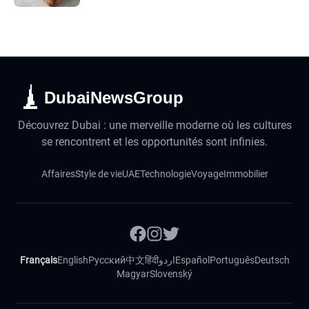
DubaiNewsGroup
Découvrez Dubai : une merveille moderne où les cultures
se rencontrent et les opportunités sont infinies.
Affaires
Style de vie
UAE
Technologie
Voyage
Immobilier
Français
English
Русский
中文
हिंदी
اردو
Español
Português
Deutsch
Magyar
Slovenský