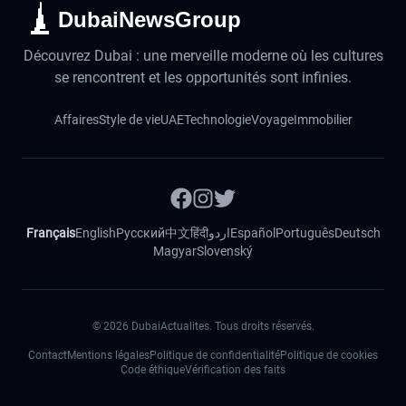
DubaiNewsGroup
Découvrez Dubai : une merveille moderne où les cultures
se rencontrent et les opportunités sont infinies.
Affaires
Style de vie
UAE
Technologie
Voyage
Immobilier
Français
English
Русский
中文
हिंदी
اردو
Español
Português
Deutsch
Magyar
Slovenský
©
2026
DubaiActualites. Tous droits réservés.
Contact
Mentions légales
Politique de confidentialité
Politique de cookies
Code éthique
Vérification des faits