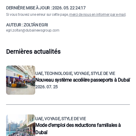
DERNIÈRE MISE À JOUR :
2026. 05. 22 24:17
Si vous trouvez une erreur sur cette page,
merci de nous en informer par e-mail
.
AUTEUR : ZOLTÁN EGRI
egri.zoltan@dubainewsgroup.com
Dernières actualités
UAE, TECHNOLOGIE, VOYAGE, STYLE DE VIE
Nouveau système accélère passeports à Dubaï
2026. 07. 25
UAE, VOYAGE, STYLE DE VIE
Mode d'emploi des reductions familiales à
Dubaï