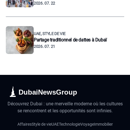
2026. 07. 22
UAE, STYLE DE VIE
Partage traditionnel de dattes à Dubaï
2026. 07. 21
DubaiNewsGroup
Découvrez Dubai : une merveille moderne où les cultures
se rencontrent et les opportunités sont infinies.
Affaires
Style de vie
UAE
Technologie
Voyage
Immobilier