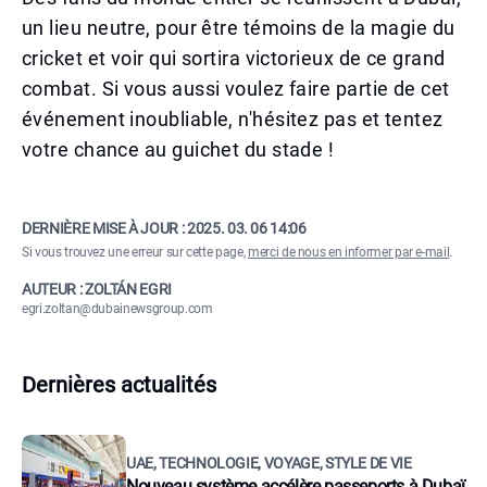
un lieu neutre, pour être témoins de la magie du
cricket et voir qui sortira victorieux de ce grand
combat. Si vous aussi voulez faire partie de cet
événement inoubliable, n'hésitez pas et tentez
votre chance au guichet du stade !
DERNIÈRE MISE À JOUR :
2025. 03. 06 14:06
Si vous trouvez une erreur sur cette page,
merci de nous en informer par e-mail
.
AUTEUR : ZOLTÁN EGRI
egri.zoltan@dubainewsgroup.com
Dernières actualités
UAE, TECHNOLOGIE, VOYAGE, STYLE DE VIE
Nouveau système accélère passeports à Dubaï