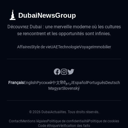
DubaiNewsGroup
Découvrez Dubai : une merveille moderne où les cultures
se rencontrent et les opportunités sont infinies.
Affaires
Style de vie
UAE
Technologie
Voyage
Immobilier
Français
English
Русский
中文
हिंदी
اردو
Español
Português
Deutsch
Magyar
Slovenský
©
2026
DubaiActualites. Tous droits réservés.
Contact
Mentions légales
Politique de confidentialité
Politique de cookies
Code éthique
Vérification des faits