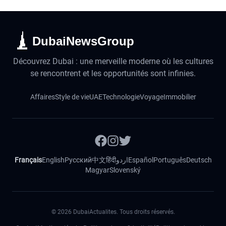
DubaiNewsGroup
Découvrez Dubai : une merveille moderne où les cultures
se rencontrent et les opportunités sont infinies.
Affaires
Style de vie
UAE
Technologie
Voyage
Immobilier
Français
English
Русский
中文
हिंदी
اردو
Español
Português
Deutsch
Magyar
Slovenský
©
2026
DubaiActualites. Tous droits réservés.