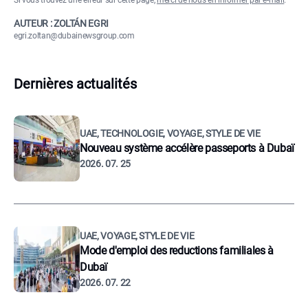
Si vous trouvez une erreur sur cette page,
merci de nous en informer par e-mail
.
AUTEUR : ZOLTÁN EGRI
egri.zoltan@dubainewsgroup.com
Dernières actualités
UAE, TECHNOLOGIE, VOYAGE, STYLE DE VIE
Nouveau système accélère passeports à Dubaï
2026. 07. 25
UAE, VOYAGE, STYLE DE VIE
Mode d'emploi des reductions familiales à
Dubaï
2026. 07. 22