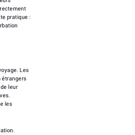
teurs
irectement
te pratique :
rbation
 voyage. Les
s étrangers
de leur
ives.
ue les
cation.