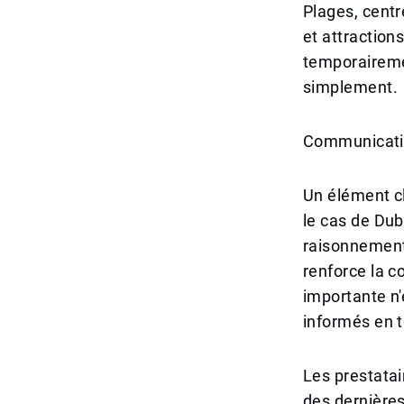
Plages, cent
et attractions
temporairemen
simplement.
Communicati
Un élément c
le cas de Dub
raisonnement 
renforce la c
importante n'
informés en t
Les prestatai
des dernières