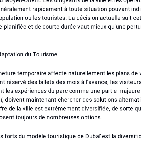
au Moyen-Orient. Les dirigeants de la ville et les opéra
énéralement rapidement à toute situation pouvant ind
pulation ou les touristes. La décision actuelle suit cet
 planifiée et de courte durée vaut mieux qu'une pertu
daptation du Tourisme
meture temporaire affecte naturellement les plans de
nt réservé des billets des mois à l'avance, les visiteur
nt les expériences du parc comme une partie majeure 
ï, doivent maintenant chercher des solutions alternat
ffre de la ville est extrêmement diversifiée, de sorte q
posent toujours de nombreuses options.
ts forts du modèle touristique de Dubaï est la diversifi