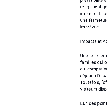
prévisibilité 
réagissent g
impacter la po
une fermeture
imprévue.
Impacts et A
Une telle fer
familles qui o
qui comptaie
séjour à Duba
Toutefois, l'o
visiteurs dis
L'un des poin