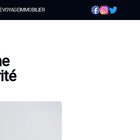
E
VOYAGE
IMMOBILIER
me
ité