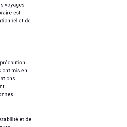
des voyages
raire est
tionnel et de
 précaution.
s ont mis en
lations
nt
sonnes
abilité et de