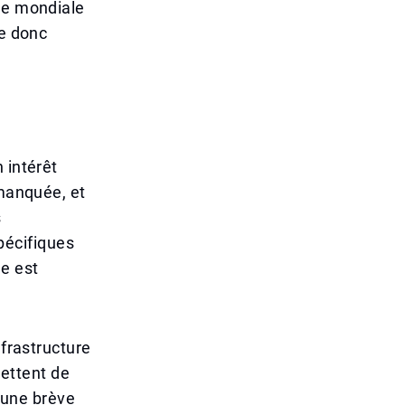
age mondiale
ge donc
 intérêt
 manquée, et
s
pécifiques
de est
nfrastructure
mettent de
 une brève