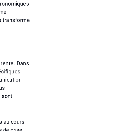
stronomiques
rmé
se transforme
arente. Dans
écifiques,
unication
lus
s sont
s au cours
 de crise.