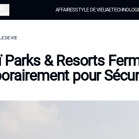
AFFAIRES
STYLE DE VIE
UAE
TECHNOLOGI
herche
LE DE VIE
 Parks & Resorts Fer
rairement pour Sécur