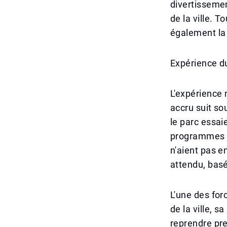
divertissemen
de la ville. 
également la 
Expérience du
L'expérience 
accru suit so
le parc essai
programmes s
n'aient pas e
attendu, basé
L'une des for
de la ville, s
reprendre pr