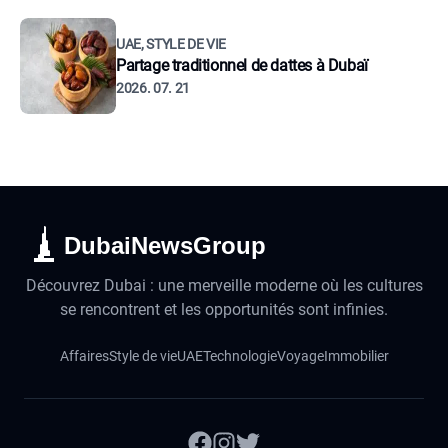
UAE, STYLE DE VIE
Partage traditionnel de dattes à Dubaï
2026. 07. 21
DubaiNewsGroup
Découvrez Dubai : une merveille moderne où les cultures
se rencontrent et les opportunités sont infinies.
Affaires
Style de vie
UAE
Technologie
Voyage
Immobilier