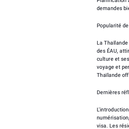
Planification
demandes bien
Popularité de
La Thaïlande 
des ÉAU, atti
culture et se
voyage et per
Thaïlande off
Dernières réf
L'introductio
numérisation,
visa. Les rés