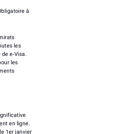
bligatoire à
mirats
outes les
 de e-Visa.
pour les
uments
nificative
nt en ligne.
e 1er janvier