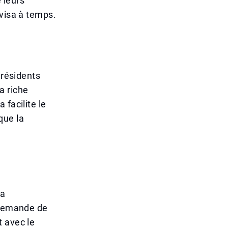
e leurs
 visa à temps.
 résidents
a riche
facilite le
que la
la
e demande de
t avec le