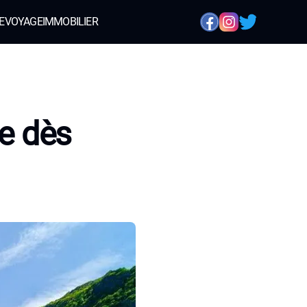
E
VOYAGE
IMMOBILIER
re dès