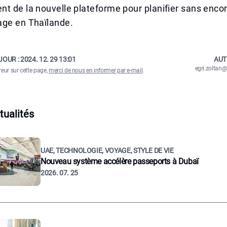
t de la nouvelle plateforme pour planifier sans enco
age en Thaïlande.
JOUR :
2024. 12. 29 13:01
AUT
egri.zolta
reur sur cette page,
merci de nous en informer par e-mail
.
tualités
UAE, TECHNOLOGIE, VOYAGE, STYLE DE VIE
Nouveau système accélère passeports à Dubaï
2026. 07. 25