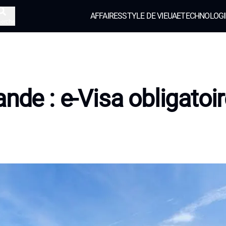
AFFAIRES
STYLE DE VIE
UAE
TECHNOLOGI
herche
ande : e-Visa obligatoi