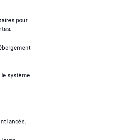
saires pour
ntes.
'hébergement
, le système
ent lancée.