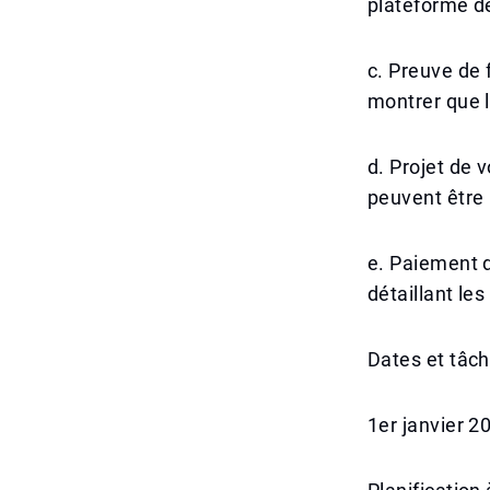
plateforme de
c. Preuve de
montrer que l
d. Projet de 
peuvent être 
e. Paiement d
détaillant le
Dates et tâc
1er janvier 2