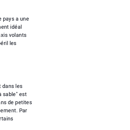
le pays a une
ment idéal
xis volants
ril les
 dans les
à sable" est
ans de petites
rgement. Par
rtains