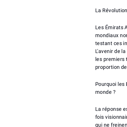
La Révolution
Les Émirats A
mondiaux non
testant ces 
L'avenir de la
les premiers 
proportion d
Pourquoi les 
monde ?
La réponse es
fois visionnai
qui ne freine