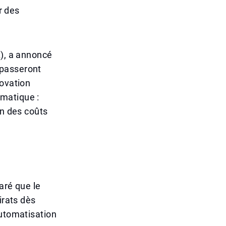
r des
A), a annoncé
 passeront
novation
matique :
on des coûts
aré que le
irats dès
automatisation