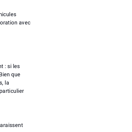
hicules
boration avec
: si les
 Bien que
s, la
particulier
paraissent