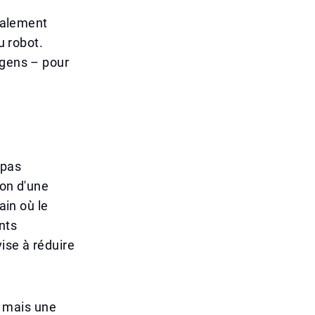
également
u robot.
 gens – pour
 pas
ion d'une
ain où le
ents
ise à réduire
ue mais une