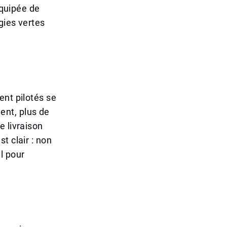
équipée de
gies vertes
ent pilotés se
ent, plus de
e livraison
t clair : non
l pour