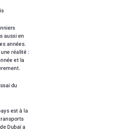
is
onniers
s aussi en
res années.
 une réalité :
année et la
ièrement.
essai du
ays est à la
 transports
 de Dubaï a