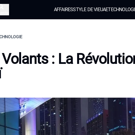
AFFAIRES
STYLE DE VIE
UAE
TECHNOLOGI
herche
TECHNOLOGIE
 Volants : La Révolutio
ï