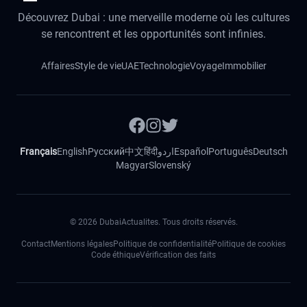
Découvrez Dubai : une merveille moderne où les cultures
se rencontrent et les opportunités sont infinies.
Affaires
Style de vie
UAE
Technologie
Voyage
Immobilier
Français
English
Русский
中文
हिंदी
اردو
Español
Português
Deutsch
Magyar
Slovenský
©
2026
DubaiActualites. Tous droits réservés.
Contact
Mentions légales
Politique de confidentialité
Politique de cookies
Code éthique
Vérification des faits