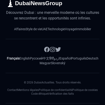
DubaiNewsGroup
Découvrez Dubai : une merveille moderne où les cultures
se rencontrent et les opportunités sont infinies.
Affaires
Style de vie
UAE
Technologie
Voyage
Immobilier
Français
English
Русский
中文
हिंदी
اردو
Español
Português
Deutsch
Magyar
Slovenský
©
2026
DubaiActualites. Tous droits réservés.
Contact
Mentions légales
Politique de confidentialité
Politique de cookies
Code éthique
Vérification des faits