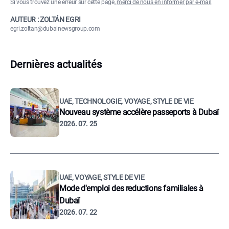
Si vous trouvez une erreur sur cette page,
merci de nous en informer par e-mail
.
AUTEUR : ZOLTÁN EGRI
egri.zoltan@dubainewsgroup.com
Dernières actualités
UAE, TECHNOLOGIE, VOYAGE, STYLE DE VIE
Nouveau système accélère passeports à Dubaï
2026. 07. 25
UAE, VOYAGE, STYLE DE VIE
Mode d'emploi des reductions familiales à
Dubaï
2026. 07. 22