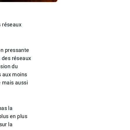
s réseaux
on pressante
s des réseaux
ision du
es aux moins
e mais aussi
pas la
plus en plus
sur la