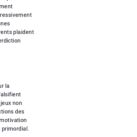
ement
gressivement
unes
rents plaident
erdiction
r la
alsifient
 jeux non
ctions des
 motivation
 primordial.