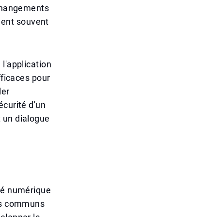
 changements
uent souvent
l'application
fficaces pour
ler
écurité d'un
 un dialogue
ité numérique
rts communs