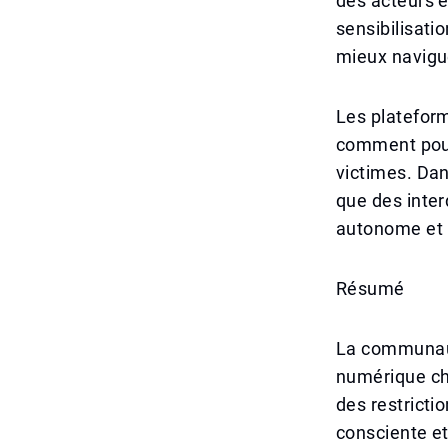
des acteurs é
sensibilisati
mieux navigu
Les plateform
comment pouv
victimes. Dan
que des inter
autonome et r
Résumé
La communaut
numérique cha
des restrictio
consciente et