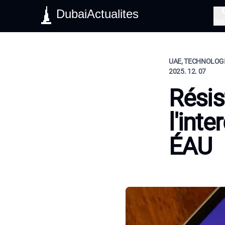
DubaiActualites
Rec
UAE, TECHNOLOGIE
2025. 12. 07
Résis
l'int
ÉAU