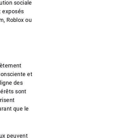
ution sociale
t exposés
am, Roblox ou
plètement
consciente et
ligne des
térêts sont
risent
urant que le
aux peuvent