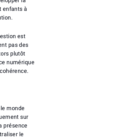
elopper la
t enfants à
tion.
estion est
ent pas des
ors plutôt
nce numérique
 cohérence.
 le monde
quement sur
 la présence
raliser le