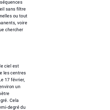
onséquences
il sans filtre
melles ou tout
anents, voire
 que chercher
e ciel est
e les centres
e 17 février,
'environ un
mètre
egré. Cela
 demi-degré du