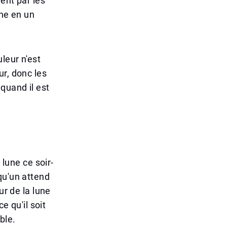
ent par les
ine en un
leur n'est
ur, donc les
quand il est
 lune ce soir-
qu'un attend
ur de la lune
e qu'il soit
ble.