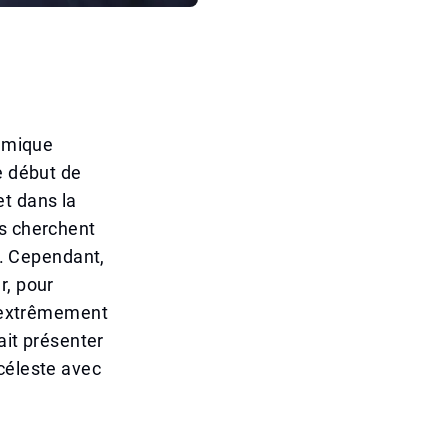
lamique
e début de
t dans la
es cherchent
l. Cependant,
r, pour
e extrêmement
ait présenter
céleste avec