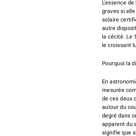
L'essence de 
graves si elle
solaire certif
autre disposi
la cécité. Le 
le croissant l
Pourquoi la d
En astronomie,
mesurée comme
de ces deux c
autour du cou
degré dans ce
apparent du s
signifie que 