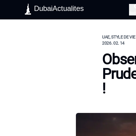
DubaiActualites
Rec
UAE, STYLE DE VIE
2026. 02. 14
Obser
Prude
!