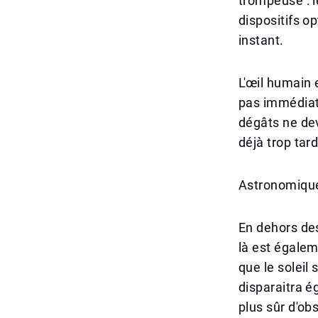
trompeuse : l
dispositifs o
instant.
L'œil humain 
pas immédiate
dégâts ne dev
déjà trop tard
Astronomique
En dehors des 
là est égalem
que le soleil
disparaitra ég
plus sûr d'obs