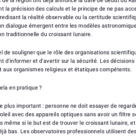
s de la région ont déjà annoncé la date de début du 
nt la précision des calculs et le principe de ne pas acc
redisant la réalité observable ou la certitude scientif
un dialogue émergent entre les modèles astronomiq
on traditionnelle du croissant lunaire.
el de souligner que le rôle des organisations scientifiq
 d'informer et d'avertir sur la sécurité. Les décisions 
t aux organismes religieux et étatiques compétents.
cela en pratique ?
 plus important : personne ne doit essayer de regard
oleil avec des appareils optiques sans avoir un filtre so
s même si le but est de trouver le croissant lunaire, 
 déjà bas. Les observatoires professionnels utilisent de