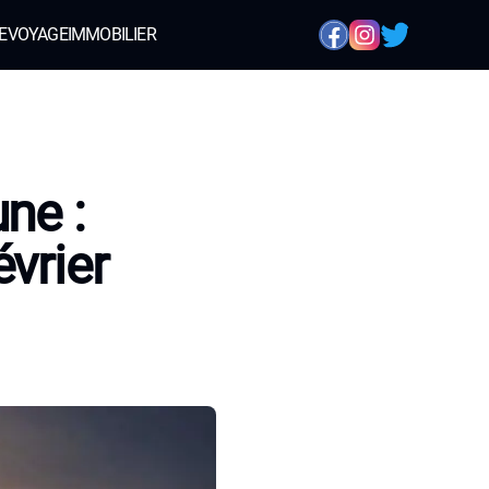
E
VOYAGE
IMMOBILIER
ne :
vrier