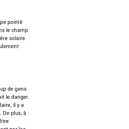
ope pointé
ans le champ
ière solaire
eulement
coup de gens
it le danger.
re, il y a
 De plus, à
être