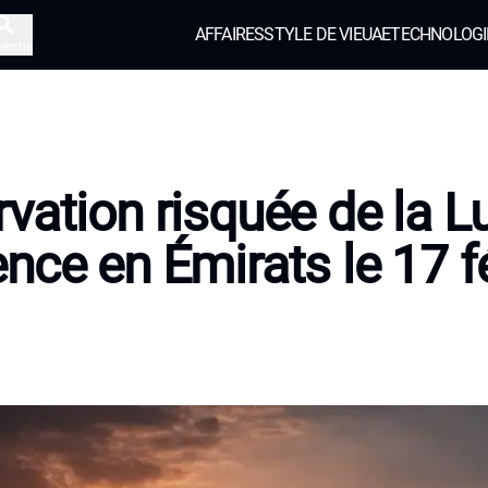
AFFAIRES
STYLE DE VIE
UAE
TECHNOLOGI
herche
vation risquée de la Lu
nce en Émirats le 17 fé