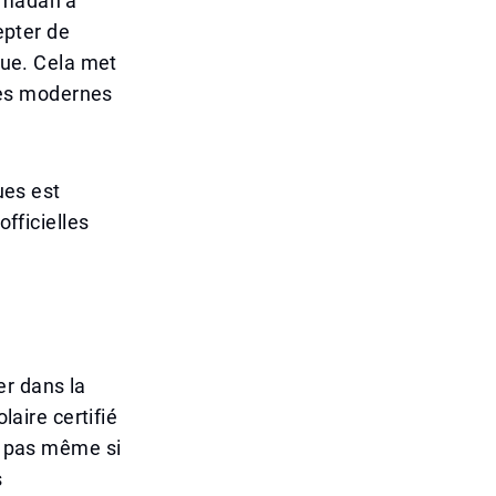
Ramadan à
epter de
ique. Cela met
ues modernes
ues est
officielles
er dans la
laire certifié
et pas même si
s