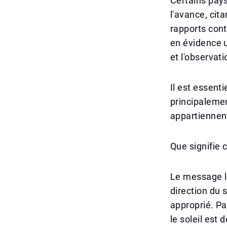
Certains pay
l'avance, cita
rapports cont
en évidence 
et l'observati
Il est essenti
principalement
appartiennen
Que signifie 
Le message le
direction du s
approprié. Pa
le soleil est