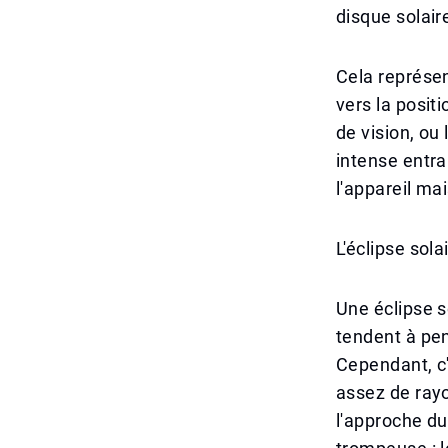
disque solair
Cela représe
vers la posit
de vision, ou 
intense entr
l'appareil ma
L'éclipse sol
Une éclipse s
tendent à pens
Cependant, c'
assez de ray
l'approche du