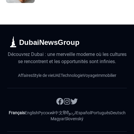
DubaiNewsGroup
Découvrez Dubai : une merveille moderne où les cultures
se rencontrent et les opportunités sont infinies.
Affaires
Style de vie
UAE
Technologie
Voyage
Immobilier
Français
English
Русский
中文
हिंदी
اردو
Español
Português
Deutsch
Magyar
Slovenský