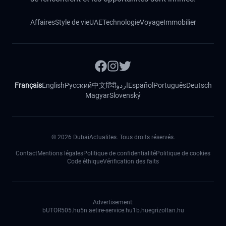
Affaires
Style de vie
UAE
Technologie
Voyage
Immobilier
Français
English
Русский
中文
हिंदी
اردو
Español
Português
Deutsch
Magyar
Slovenský
©
2026
DubaiActualites. Tous droits réservés.
Contact
Mentions légales
Politique de confidentialité
Politique de cookies
Code éthique
Vérification des faits
Advertisement:
bUTOR5
05.hu
5n.ae
tire-service.hu
1b.hu
egrizoltan.hu