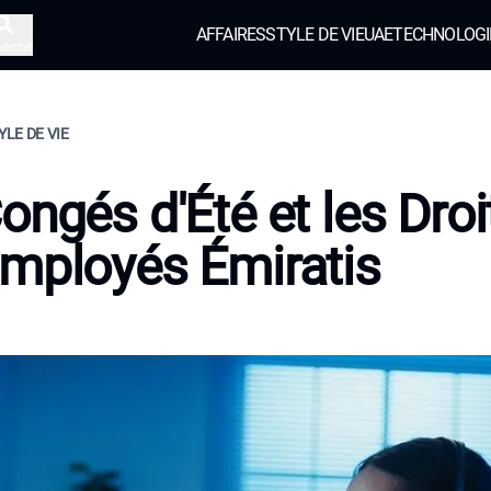
AFFAIRES
STYLE DE VIE
UAE
TECHNOLOGI
herche
YLE DE VIE
ongés d'Été et les Droi
mployés Émiratis