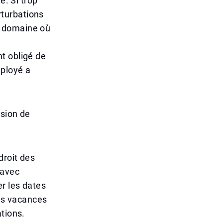
e. Si trop
turbations
ut domaine où
t obligé de
ployé a
ision de
droit des
 avec
r les dates
les vacances
tions.