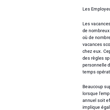
Les Employeu
Les vacances 
de nombreux 
où de nombreu
vacances scol
chez eux. Cep
des règles sp
personnelle d
temps opérati
Beaucoup sup
lorsque l'emp
annuel soit e
implique éga