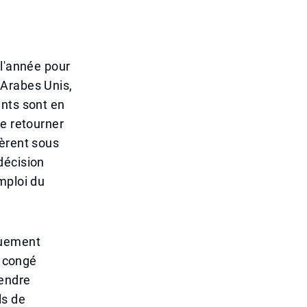
 l'année pour
 Arabes Unis,
ants sont en
de retourner
pèrent sous
décision
mploi du
quement
e congé
rendre
ls de