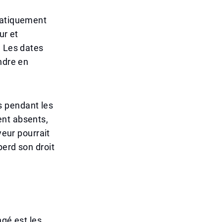
matiquement
ur et
. Les dates
ndre en
 pendant les
ent absents,
yeur pourrait
perd son droit
ngé est les