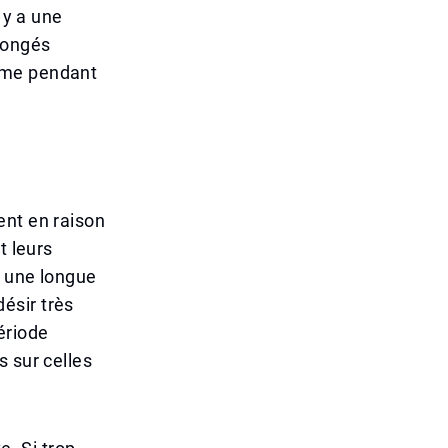
 y a une
congés
ême pendant
ent en raison
t leurs
e une longue
ésir très
ériode
s sur celles