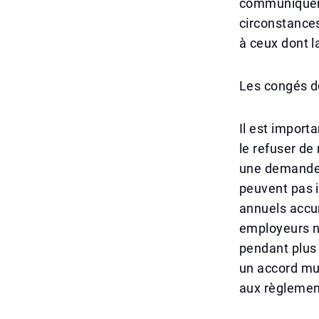
communiquer 
circonstances
à ceux dont l
Les congés do
Il est importa
le refuser d
une demande 
peuvent pas i
annuels accum
employeurs n
pendant plus d
un accord mu
aux règlement