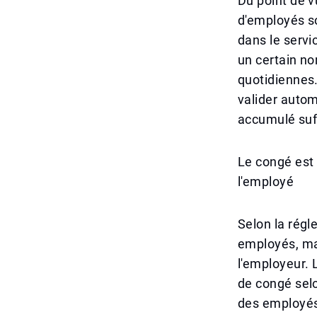
Du point de v
d'employés s
dans le servic
un certain no
quotidiennes.
valider auto
accumulé suf
Le congé est 
l'employé
Selon la régl
employés, ma
l'employeur. 
de congé selo
des employés 