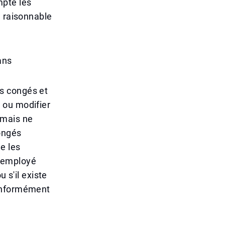
mpte les
e raisonnable
ans
des congés et
 ou modifier
 mais ne
ongés
e les
n employé
 s'il existe
conformément