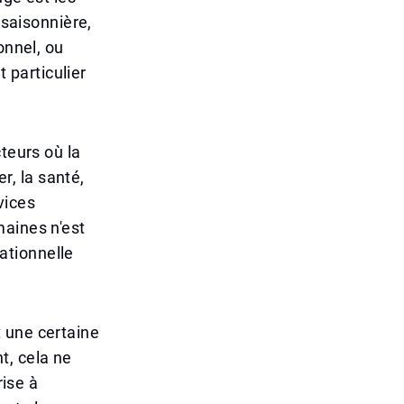
 saisonnière,
onnel, ou
particulier
teurs où la
er, la santé,
rvices
maines n'est
ationnelle
 une certaine
t, cela ne
rise à