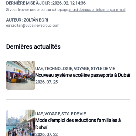
DERNIÈRE MISE À JOUR :
2026. 02. 12 14:36
Si vous trouvez une erreur sur cette page,
merci de nous en informer par e-mail
.
AUTEUR : ZOLTÁN EGRI
egri.zoltan@dubainewsgroup.com
Dernières actualités
UAE, TECHNOLOGIE, VOYAGE, STYLE DE VIE
Nouveau système accélère passeports à Dubaï
2026. 07. 25
UAE, VOYAGE, STYLE DE VIE
Mode d'emploi des reductions familiales à
Dubaï
2026. 07. 22