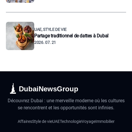
UAE, STYLE DE VIE
Partage traditionnel de dattes à Dubaï
2026. 07. 21
DubaiNewsGroup
Découvrez Dubai : une merveille moderne où les cultures
se rencontrent et les opportunités sont infinies.
Affaires
Style de vie
UAE
Technologie
Voyage
Immobilier