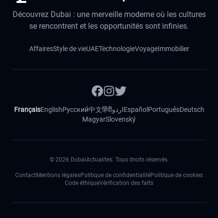
Découvrez Dubai : une merveille moderne où les cultures
se rencontrent et les opportunités sont infinies.
Affaires
Style de vie
UAE
Technologie
Voyage
Immobilier
Français
English
Русский
中文
हिंदी
اردو
Español
Português
Deutsch
Magyar
Slovenský
©
2026
DubaiActualites. Tous droits réservés.
Contact
Mentions légales
Politique de confidentialité
Politique de cookies
Code éthique
Vérification des faits