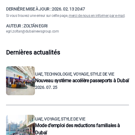
DERNIÈRE MISE À JOUR :
2026. 02. 13 20:47
Si vous trouvez une erreur sur cette page,
merci de nous en informer par e-mail
.
AUTEUR : ZOLTÁN EGRI
egri.zoltan@dubainewsgroup.com
Dernières actualités
UAE, TECHNOLOGIE, VOYAGE, STYLE DE VIE
Nouveau système accélère passeports à Dubaï
2026. 07. 25
UAE, VOYAGE, STYLE DE VIE
Mode d'emploi des reductions familiales à
Dubaï