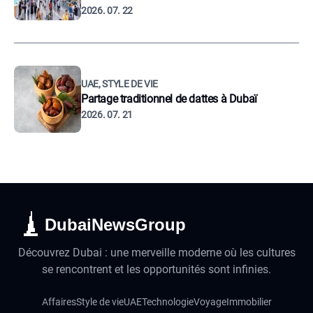
2026. 07. 22
UAE, STYLE DE VIE
Partage traditionnel de dattes à Dubaï
2026. 07. 21
DubaiNewsGroup
Découvrez Dubai : une merveille moderne où les cultures
se rencontrent et les opportunités sont infinies.
Affaires
Style de vie
UAE
Technologie
Voyage
Immobilier