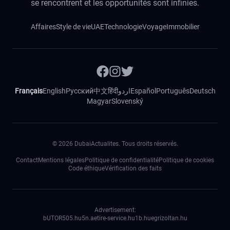
se rencontrent et les opportunités sont infinies.
Affaires
Style de vie
UAE
Technologie
Voyage
Immobilier
Français
English
Русский
中文
हिंदी
اردو
Español
Português
Deutsch
Magyar
Slovenský
©
2026
DubaiActualites. Tous droits réservés.
Contact
Mentions légales
Politique de confidentialité
Politique de cookies
Code éthique
Vérification des faits
Advertisement:
bUTOR5
05.hu
5n.ae
tire-service.hu
1b.hu
egrizoltan.hu