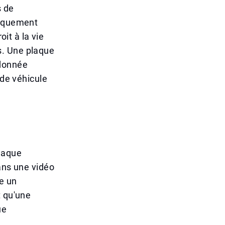
s de
liquement
oit à la vie
s. Une plaque
 donnée
 de véhicule
plaque
ans une vidéo
re un
t qu'une
ue