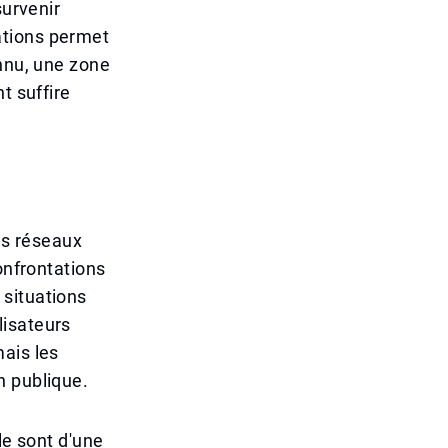
survenir
ations permet
onnu, une zone
t suffire
es réseaux
onfrontations
 situations
lisateurs
ais les
n publique.
le sont d'une