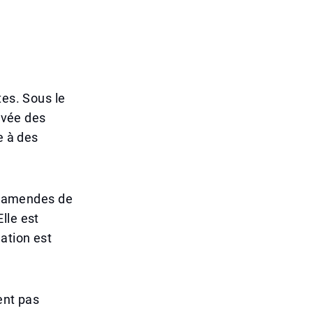
tes. Sous le
rivée des
e à des
es amendes de
lle est
ation est
ent pas