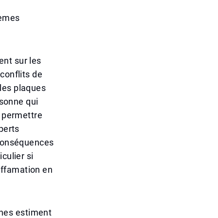
lèmes
nt sur les
conflits de
les plaques
rsonne qui
r permettre
perts
s conséquences
culier si
diffamation en
nes estiment