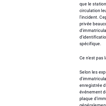
que le statio
circulation l
l'incident. Ce
privée beauc
d'immatricul
d'identificat
spécifique.
Ce n'est pas 
Selon les expe
d'immatricula
enregistrée d
événement de 
plaque d'imma
généralement