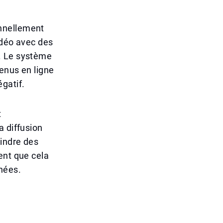
nnellement
idéo avec des
. Le système
enus en ligne
gatif.
t
a diffusion
eindre des
ent que cela
nées.