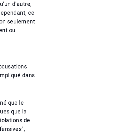
u'un d'autre,
 Cependant, ce
 non seulement
ent ou
ccusations
 impliqué dans
gné que le
ues que la
iolations de
fensives",