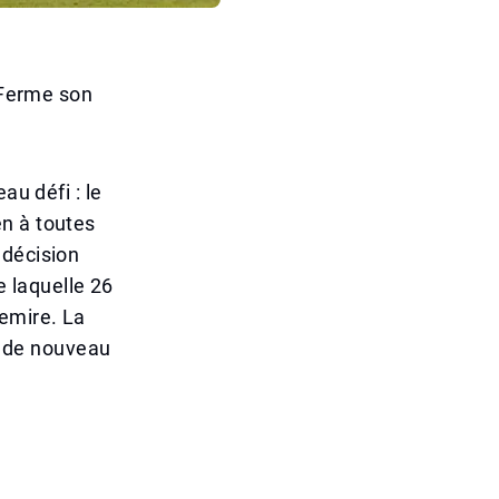
n Ferme son
au défi : le
n à toutes
 décision
e laquelle 26
hemire. La
nt de nouveau