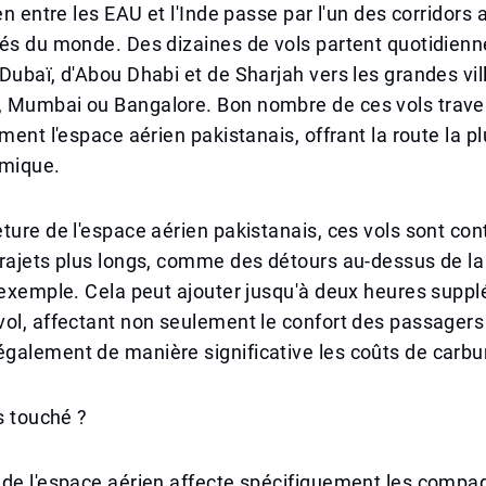
en entre les EAU et l'Inde passe par l'un des corridors 
tés du monde. Des dizaines de vols partent quotidien
Dubaï, d'Abou Dhabi et de Sharjah vers les grandes vil
 Mumbai ou Bangalore. Bon nombre de ces vols trave
ment l'espace aérien pakistanais, offrant la route la pl
omique.
ture de l'espace aérien pakistanais, ces vols sont con
trajets plus longs, comme des détours au-dessus de l
 exemple. Cela peut ajouter jusqu'à deux heures supp
vol, affectant non seulement le confort des passager
galement de manière significative les coûts de carbu
us touché ?
 de l'espace aérien affecte spécifiquement les compa