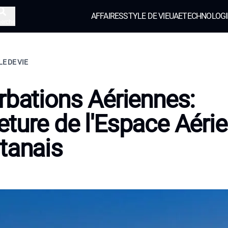
AFFAIRES
STYLE DE VIE
UAE
TECHNOLOGI
herche
LE DE VIE
rbations Aériennes:
ture de l'Espace Aéri
tanais