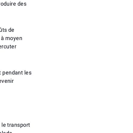
roduire des
ûts de
x à moyen
ercuter
t pendant les
evenir
 le transport