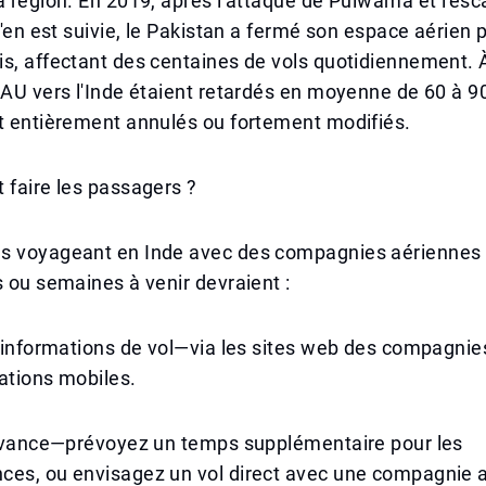
a région. En 2019, après l'attaque de Pulwama et l'esc
 s'en est suivie, le Pakistan a fermé son espace aérien
s, affectant des centaines de vols quotidiennement. À
EAU vers l'Inde étaient retardés en moyenne de 60 à 9
t entièrement annulés ou fortement modifiés.
 faire les passagers ?
s voyageant en Inde avec des compagnies aériennes 
s ou semaines à venir devraient :
s informations de vol—via les sites web des compagni
ations mobiles.
l’avance—prévoyez un temps supplémentaire pour les
ces, ou envisagez un vol direct avec une compagnie 