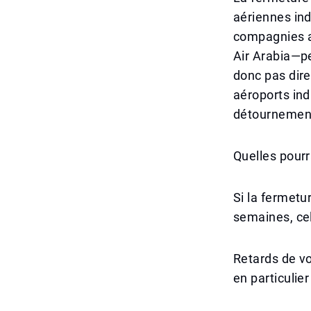
aériennes ind
compagnies a
Air Arabia—pe
donc pas dir
aéroports in
détournements
Quelles pourr
Si la fermetu
semaines, cel
Retards de vo
en particulier