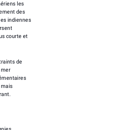
aériens les
nement des
les indiennes
rsent
us courte et
traints de
a mer
lémentaires
s mais
rant.
gnies