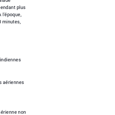
alade
 pendant plus
 l'époque,
0 minutes,
indiennes
es aériennes
aérienne non