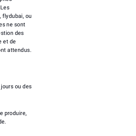
 Les
 flydubai, ou
les ne sont
estion des
e et de
ont attendus.
 jours ou des
e produire,
de.