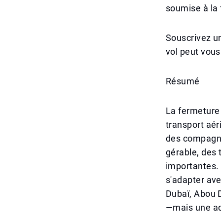
soumise à la 
Souscrivez u
vol peut vous
Résumé
La fermeture 
transport aér
des compagnie
gérable, des 
importantes. I
s'adapter ave
Dubaï, Abou D
—mais une ad