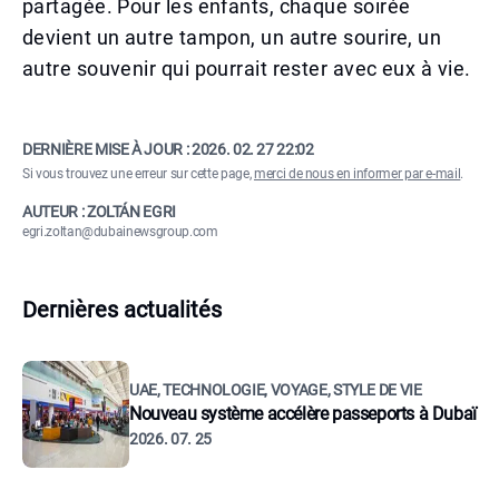
partagée. Pour les enfants, chaque soirée
devient un autre tampon, un autre sourire, un
autre souvenir qui pourrait rester avec eux à vie.
DERNIÈRE MISE À JOUR :
2026. 02. 27 22:02
Si vous trouvez une erreur sur cette page,
merci de nous en informer par e-mail
.
AUTEUR : ZOLTÁN EGRI
egri.zoltan@dubainewsgroup.com
Dernières actualités
UAE, TECHNOLOGIE, VOYAGE, STYLE DE VIE
Nouveau système accélère passeports à Dubaï
2026. 07. 25