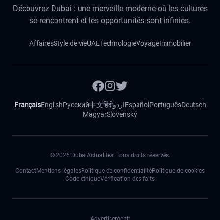
Découvrez Dubai : une merveille moderne où les cultures
se rencontrent et les opportunités sont infinies.
Affaires
Style de vie
UAE
Technologie
Voyage
Immobilier
Français
English
Русский
中文
हिंदी
اردو
Español
Português
Deutsch
Magyar
Slovenský
©
2026
DubaiActualites. Tous droits réservés.
Contact
Mentions légales
Politique de confidentialité
Politique de cookies
Code éthique
Vérification des faits
Advertisement: