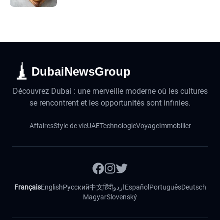
DubaiNewsGroup
Découvrez Dubai : une merveille moderne où les cultures
se rencontrent et les opportunités sont infinies.
Affaires
Style de vie
UAE
Technologie
Voyage
Immobilier
Français
English
Русский
中文
हिंदी
اردو
Español
Português
Deutsch
Magyar
Slovenský