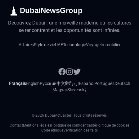
DubaiNewsGroup
Découvrez Dubai : une merveille moderne où les cultures
se rencontrent et les opportunités sont infinies.
Affaires
Style de vie
UAE
Technologie
Voyage
Immobilier
Français
English
Русский
中文
हिंदी
اردو
Español
Português
Deutsch
Magyar
Slovenský
©
2026
DubaiActualites. Tous droits réservés.
Contact
Mentions légales
Politique de confidentialité
Politique de cookies
Code éthique
Vérification des faits