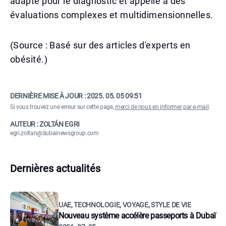
adapté pour le diagnostic et appelle à des
évaluations complexes et multidimensionnelles.
(Source : Basé sur des articles d'experts en
obésité.)
DERNIÈRE MISE À JOUR :
2025. 05. 05 09:51
Si vous trouvez une erreur sur cette page,
merci de nous en informer par e-mail
.
AUTEUR : ZOLTÁN EGRI
egri.zoltan@dubainewsgroup.com
Dernières actualités
UAE, TECHNOLOGIE, VOYAGE, STYLE DE VIE
Nouveau système accélère passeports à Dubaï