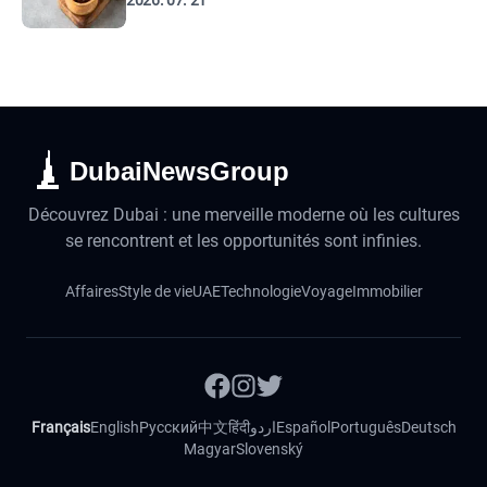
2026. 07. 21
DubaiNewsGroup
Découvrez Dubai : une merveille moderne où les cultures
se rencontrent et les opportunités sont infinies.
Affaires
Style de vie
UAE
Technologie
Voyage
Immobilier
Français
English
Русский
中文
हिंदी
اردو
Español
Português
Deutsch
Magyar
Slovenský