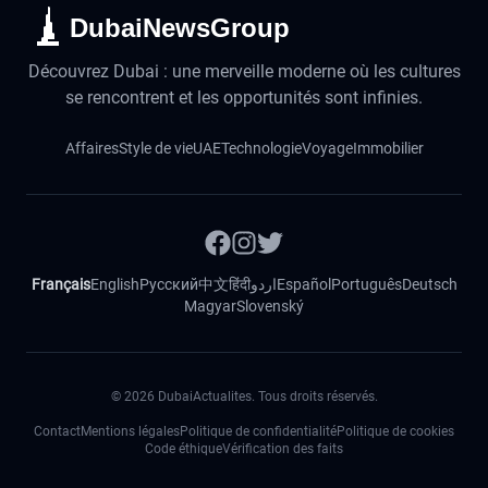
DubaiNewsGroup
Découvrez Dubai : une merveille moderne où les cultures
se rencontrent et les opportunités sont infinies.
Affaires
Style de vie
UAE
Technologie
Voyage
Immobilier
Français
English
Русский
中文
हिंदी
اردو
Español
Português
Deutsch
Magyar
Slovenský
©
2026
DubaiActualites. Tous droits réservés.
Contact
Mentions légales
Politique de confidentialité
Politique de cookies
Code éthique
Vérification des faits