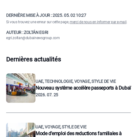
DERNIÈRE MISE À JOUR :
2025. 05. 02 10:27
Si vous trouvez une erreur sur cette page,
merci de nous en informer par e-mail
.
AUTEUR : ZOLTÁN EGRI
egri.zoltan@dubainewsgroup.com
Dernières actualités
UAE, TECHNOLOGIE, VOYAGE, STYLE DE VIE
Nouveau système accélère passeports à Dubaï
2026. 07. 25
UAE, VOYAGE, STYLE DE VIE
Mode d'emploi des reductions familiales à