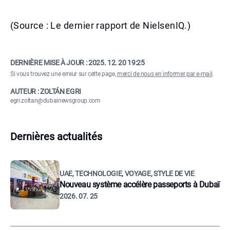
(Source : Le dernier rapport de NielsenIQ.)
DERNIÈRE MISE À JOUR :
2025. 12. 20 19:25
Si vous trouvez une erreur sur cette page,
merci de nous en informer par e-mail
.
AUTEUR : ZOLTÁN EGRI
egri.zoltan@dubainewsgroup.com
Dernières actualités
UAE, TECHNOLOGIE, VOYAGE, STYLE DE VIE
Nouveau système accélère passeports à Dubaï
2026. 07. 25