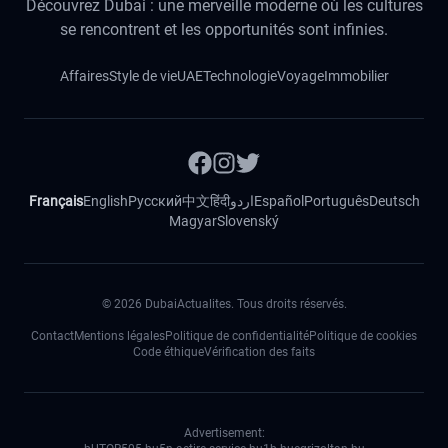
Découvrez Dubai : une merveille moderne où les cultures
se rencontrent et les opportunités sont infinies.
Affaires
Style de vie
UAE
Technologie
Voyage
Immobilier
Français
English
Русский
中文
हिंदी
اردو
Español
Português
Deutsch
Magyar
Slovenský
©
2026
DubaiActualites. Tous droits réservés.
Contact
Mentions légales
Politique de confidentialité
Politique de cookies
Code éthique
Vérification des faits
Advertisement: