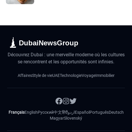
DubaiNewsGroup
Découvrez Dubai : une merveille moderne où les cultures
se rencontrent et les opportunités sont infinies.
Affaires
Style de vie
UAE
Technologie
Voyage
Immobilier
Français
English
Русский
中文
हिंदी
اردو
Español
Português
Deutsch
Magyar
Slovenský