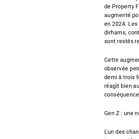
de Property F
augmenté pou
en 2024. Les
dirhams, cont
sont restés r
Cette augmen
observée pend
demi à trois 
réagit bien a
conséquence
Gen Z : une n
L'un des chan