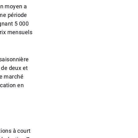
ien moyen a
me période
gnant 5 000
prix mensuels
saisonnière
 de deux et
 le marché
ication en
ions à court