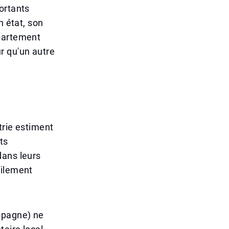
ortants
n état, son
ppartement
r qu'un autre
trie estiment
nts
dans leurs
cilement
spagne) ne