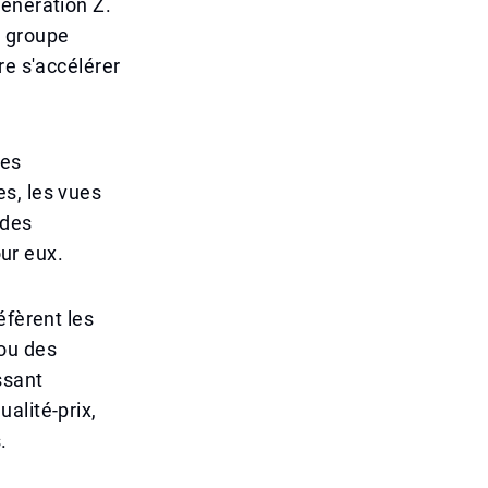
génération Z.
e groupe
re s'accélérer
les
s, les vues
 des
our eux.
éfèrent les
 ou des
ssant
alité-prix,
.