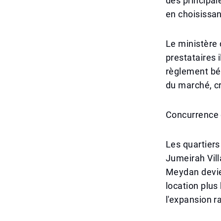
des principal
en choisissan
Le ministère 
prestataires 
règlement bé
du marché, cr
Concurrence 
Les quartier
Jumeirah Vil
Meydan devien
location plus
l'expansion r