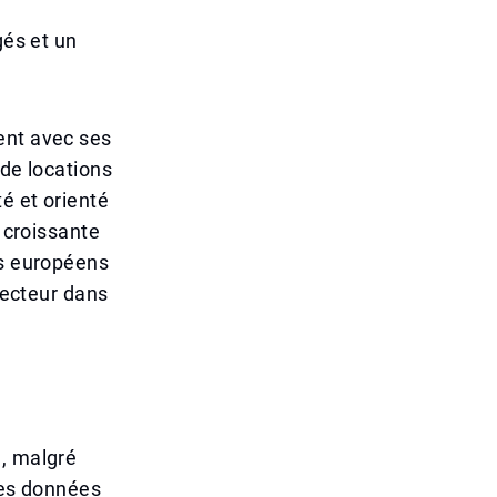
gés et un
ent avec ses
 de locations
é et orienté
n croissante
rs européens
 secteur dans
é, malgré
les données