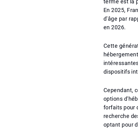
terme est la 
En 2025, Fra
d'âge par rap
en 2026.
Cette générat
hébergements 
intéressante
dispositifs in
Cependant, ce
options d'hé
forfaits pour
recherche des
optant pour d