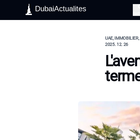
DubaiActualites
Rec
UAE, IMMOBILIER,
2025. 12. 26
L'ave
terme