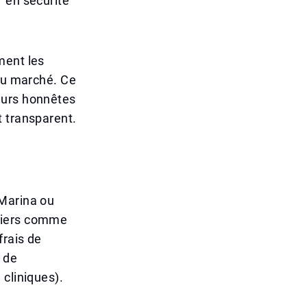
 en sécurité
ment les
 du marché. Ce
eurs honnêtes
t transparent.
 Marina ou
rtiers comme
frais de
 de
 cliniques).