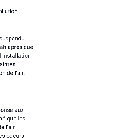
llution
 suspendu
ffah après que
'installation
laintes
n de l'air.
éponse aux
mé que les
e l'air
es odeurs