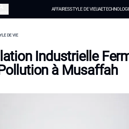
AFFAIRES
STYLE DE VIE
UAE
TECHNOLOGI
herche
YLE DE VIE
llation Industrielle Fer
Pollution à Musaffah