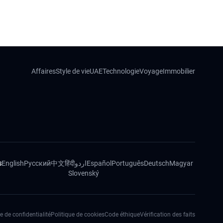
Affaires
Style de vie
UAE
Technologie
Voyage
Immobilier
s
English
Русский
中文
हिंदी
اردو
Español
Português
Deutsch
Magyar
Slovenský
e de confidentialité
Politique de cookies
Code éthique
Vérification des faits