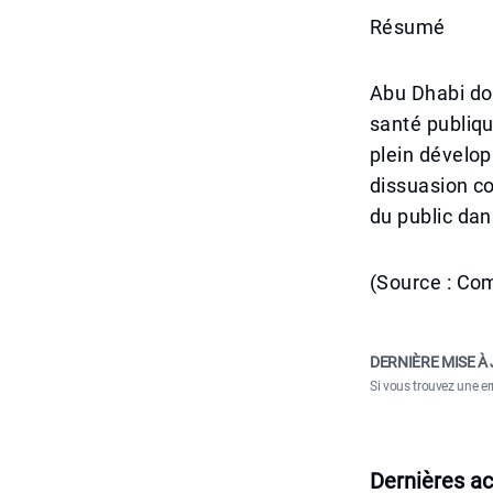
Résumé
Abu Dhabi don
santé publiqu
plein dévelo
dissuasion co
du public da
(Source : Co
DERNIÈRE MISE À 
Si vous trouvez une er
Dernières ac