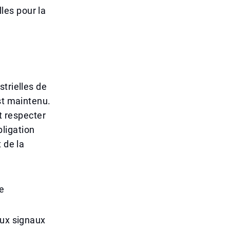
les pour la
trielles de
st maintenu.
t respecter
ligation
 de la
e
aux signaux