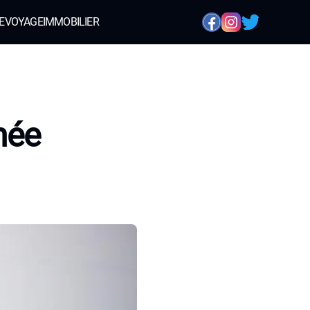
E
VOYAGE
IMMOBILIER
mée