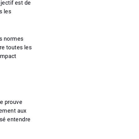
ectif est de
s les
les normes
re toutes les
'impact
le prouve
nement aux
ssé entendre