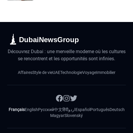
DubaiNewsGroup
Découvrez Dubai : une merveille moderne où les cultures
se rencontrent et les opportunités sont infinies.
Affaires
Style de vie
UAE
Technologie
Voyage
Immobilier
Français
English
Русский
中文
हिंदी
اردو
Español
Português
Deutsch
Magyar
Slovenský