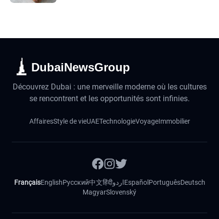
DubaiNewsGroup
Découvrez Dubai : une merveille moderne où les cultures
se rencontrent et les opportunités sont infinies.
Affaires
Style de vie
UAE
Technologie
Voyage
Immobilier
Français
English
Русский
中文
हिंदी
اردو
Español
Português
Deutsch
Magyar
Slovenský