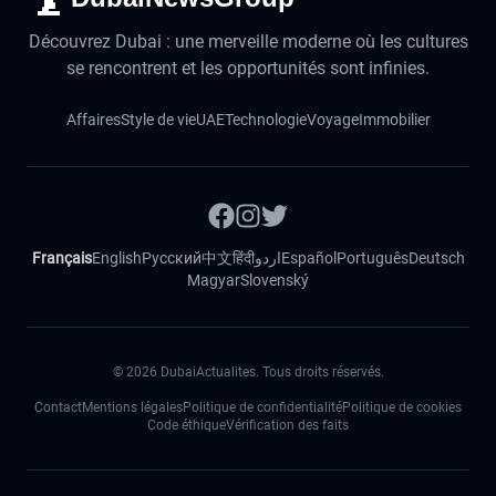
Découvrez Dubai : une merveille moderne où les cultures
se rencontrent et les opportunités sont infinies.
Affaires
Style de vie
UAE
Technologie
Voyage
Immobilier
Français
English
Русский
中文
हिंदी
اردو
Español
Português
Deutsch
Magyar
Slovenský
©
2026
DubaiActualites. Tous droits réservés.
Contact
Mentions légales
Politique de confidentialité
Politique de cookies
Code éthique
Vérification des faits