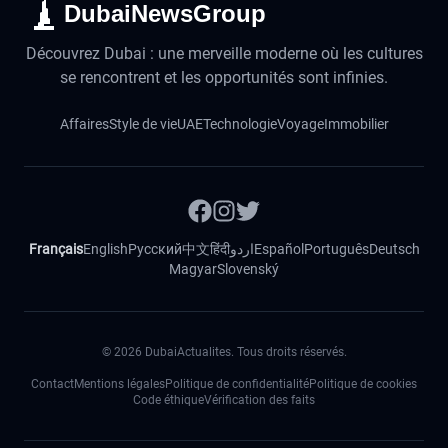
DubaiNewsGroup
Découvrez Dubai : une merveille moderne où les cultures
se rencontrent et les opportunités sont infinies.
Affaires
Style de vie
UAE
Technologie
Voyage
Immobilier
Français
English
Русский
中文
हिंदी
اردو
Español
Português
Deutsch
Magyar
Slovenský
©
2026
DubaiActualites. Tous droits réservés.
Contact
Mentions légales
Politique de confidentialité
Politique de cookies
Code éthique
Vérification des faits